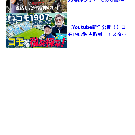
相澤ピーター・コアミ選手
に独占密着！
【Youtube新作公開！】コ
モ1907独占取材！！スタジ
アム潜入＆水上飛行機体
験！街と湖の魅力を満喫