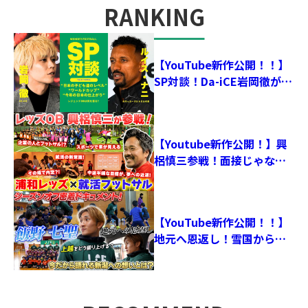
RANKING
人気記事
【YouTube新作公開！！】
SP対談！Da-iCE岩岡徹が元
ポルトガル代表ナニに直撃
【Youtube新作公開！】興
梠慎三参戦！面接じゃなく
フットサル！？就活フット
サル第二弾を大公開！
【YouTube新作公開！！】
地元へ恩返し！雪国からプ
ロへ！飯野七聖選手のシー
ズオフに密着