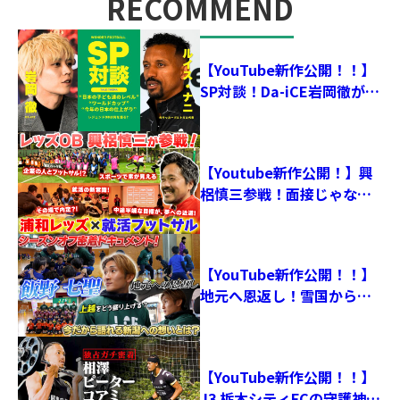
RECOMMEND
おすすめ記事
【YouTube新作公開！！】
SP対談！Da-iCE岩岡徹が元
ポルトガル代表ナニに直撃
【Youtube新作公開！】興
梠慎三参戦！面接じゃなく
フットサル！？就活フット
サル第二弾を大公開！
【YouTube新作公開！！】
地元へ恩返し！雪国からプ
ロへ！飯野七聖選手のシー
ズオフに密着
【YouTube新作公開！！】
J3 栃木シティFCの守護神・