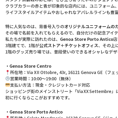
クラブカラーの赤と青が印象的な店内には、ユニフォーム
ライフスタイルアイテムやおしゃれなアパレルラインも豊
特に人気なのは、背番号入りの
オリジナルユニフォームの
その場で名前を入れてもらえるので、自分だけの記念アイ
私たちが実際に訪れたのは、
Genoa Store Porto Antico
店
3階建てで、1階が
公式ストア＋チケットオフィス
、その上
1階のグッズ売り場では、普段使いのできるオシャレなデ
・Genoa Store Centro
所在地：Via XII Ottobre, 43r, 16121 Genova
営業時間：10:00〜19:00（無休）
支払い方法：現金・クレジットカード対応
ショッピング街のメインストリート「Via XX Settem
初に行くならここがおすすめです。
・Genoa Store Porto Antico
所在地：Calata Mandraccio, 16128 Genova G