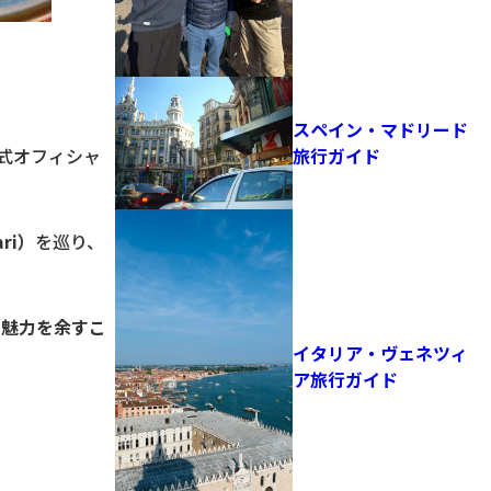
カーと湖が融合する街
の魅力
。
スペイン・マドリード
式オフィシャ
旅行ガイド
ri）
を巡り、
の魅力を余すこ
イタリア・ヴェネツィ
ア旅行ガイド