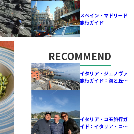
スペイン・マドリード
旅行ガイド
RECOMMEND
おすすめ記事
イタリア・ジェノヴァ
旅行ガイド：海と丘に
囲まれた街で、歴史と
サッカーの鼓動を感じ
る！
イタリア・コモ旅行ガ
イド：イタリア・コモ
を旅して感じた、サッ