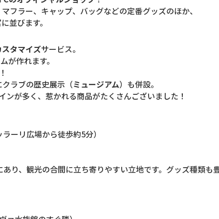
、マフラー、キャップ、バッグなどの定番グッズのほか、
富に並びます。
カスタマイズ
サービス。
テムが作れます。
！
にクラブの歴史展示（
ミュージアム
）も併設。
ザインが多く、惹かれる商品がたくさんございました！
 GE（フェッラーリ広場から徒歩約5分）
bre」にあり、観光の合間に立ち寄りやすい立地です。グッズ種類
E（ジェノヴァ水族館のすぐ隣）