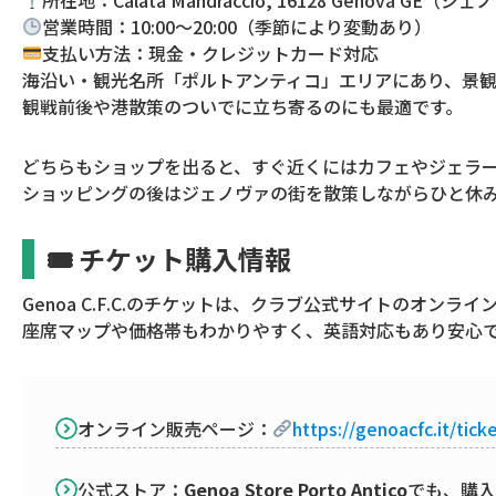
営業時間：10:00〜20:00（季節により変動あり）
支払い方法：現金・クレジットカード対応
海沿い・観光名所「ポルトアンティコ」エリアにあり、景
観戦前後や港散策のついでに立ち寄るのにも最適です。
どちらもショップを出ると、すぐ近くにはカフェやジェラ
ショッピングの後はジェノヴァの街を散策しながらひと休
🎟 チケット購入情報
Genoa C.F.C.のチケットは、クラブ公式サイトのオン
座席マップや価格帯もわかりやすく、英語対応もあり安心
オンライン販売ページ：
https://genoacfc.it/tick
公式ストア：
Genoa Store Porto Antico
でも、購入