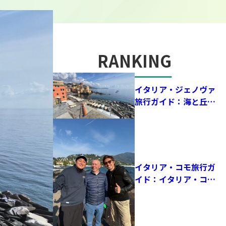
RANKING
人気記事
イタリア・ジェノヴァ
旅行ガイド：海と丘に
囲まれた街で、歴史と
サッカーの鼓動を感じ
る！
イタリア・コモ旅行ガ
イド：イタリア・コモ
を旅して感じた、サッ
カーと湖が融合する街
の魅力