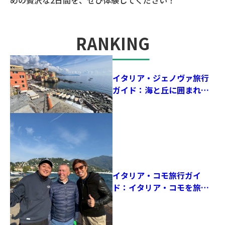
RANKING
人気記事
イタリア・ジェノヴァ旅行
ガイド：海と丘に囲まれた
街で、歴史とサッカーの鼓
動を感じる！
イタリア・コモ旅行ガイ
ド：イタリア・コモを旅し
て感じた、サッカーと湖が
融合する街の魅力