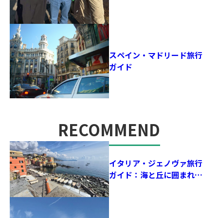
スペイン・マドリード旅行
ガイド
RECOMMEND
おすすめ記事
イタリア・ジェノヴァ旅行
ガイド：海と丘に囲まれた
街で、歴史とサッカーの鼓
動を感じる！