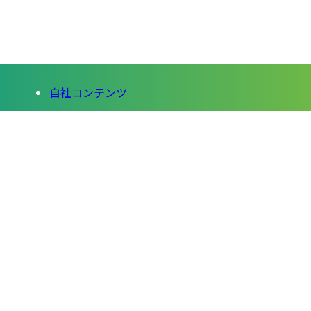
自社コンテンツ
旅記事
イベント情報
コート予約システムについて
施設会員様向け管理画面
開発者向けROOTS
DEVELOPER
運営会社・お問い合わせ
会員規約