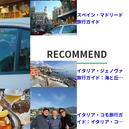
スペイン・マドリード
旅行ガイド
RECOMMEND
おすすめ記事
イタリア・ジェノヴァ
旅行ガイド：海と丘に
囲まれた街で、歴史と
サッカーの鼓動を感じ
る！
イタリア・コモ旅行ガ
イド：イタリア・コモ
を旅して感じた、サッ