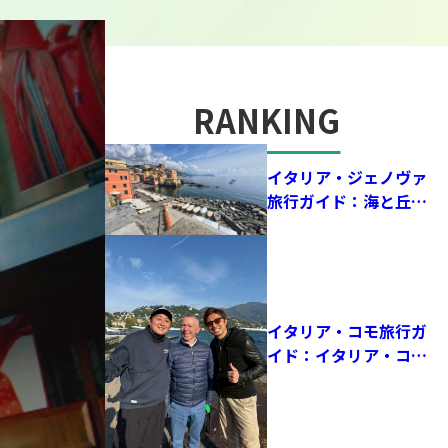
RANKING
人気記事
イタリア・ジェノヴァ
旅行ガイド：海と丘に
囲まれた街で、歴史と
サッカーの鼓動を感じ
る！
イタリア・コモ旅行ガ
イド：イタリア・コモ
を旅して感じた、サッ
カーと湖が融合する街
の魅力