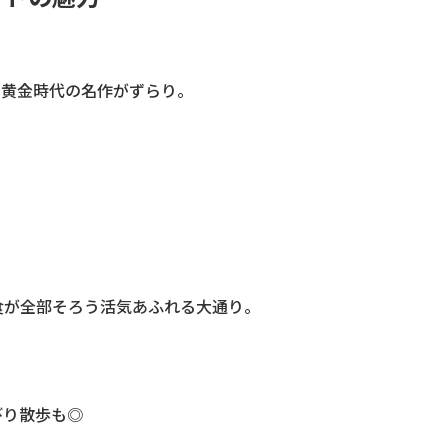
ン黄金時代の名作がずらり。
食が全部そろう活気あふれる大通り。
びり散歩も◎