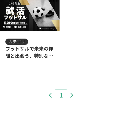
カテゴリ
フットサルで未来の仲
間と出会う、特別な1
日！＼企業の人事と一
緒にプレー!?／“スポ
ーツ×就活”でリアル
につながる《就活フッ
トサル》開催！
1