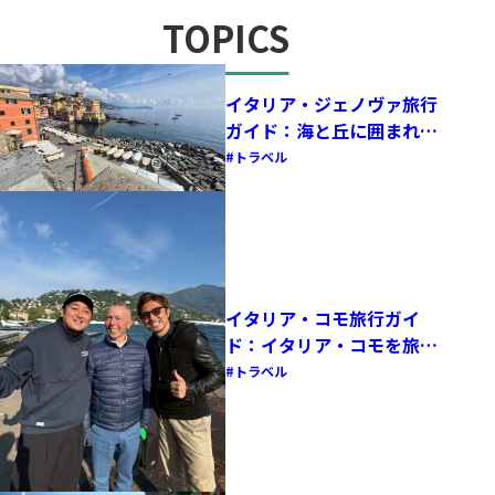
TOPICS
トピックス
イタリア・ジェノヴァ旅行
ガイド：海と丘に囲まれた
街で、歴史とサッカーの鼓
トラベル
動を感じる！
イタリア・コモ旅行ガイ
ド：イタリア・コモを旅し
て感じた、サッカーと湖が
トラベル
融合する街の魅力