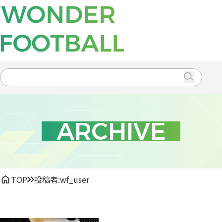
CONTENTS
TRAVEL
EVENT
Search
for:
ARCHIVE
TOP
投稿者:
wf_user